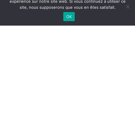
expérience sur notre site web. Si vous continuez à utiliser ce
site, nous supposerons que vous en êtes satisfait.
OK
Yotanka
Fin du contenu