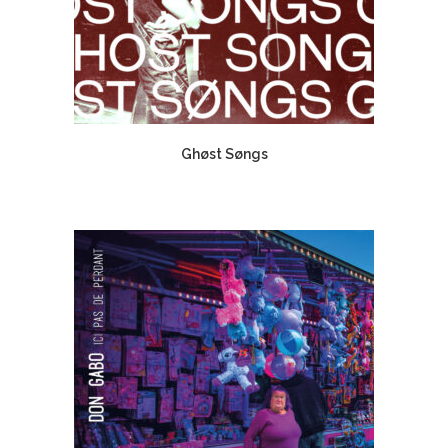
Ghøst Søngs