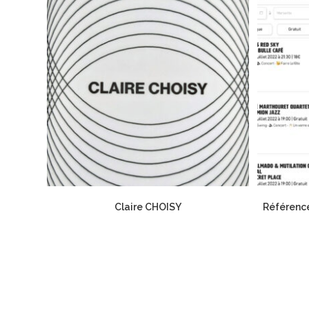
Claire CHOISY
Référenc