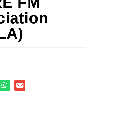
RE FM
ciation
LA)