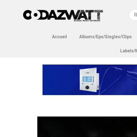
Accueil
Albums/Eps/Singles/Clips
Labels/